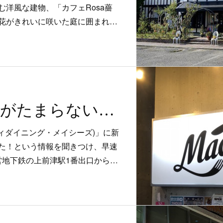
洋風な建物、「カフェRosa薔
花がきれいに咲いた庭に囲まれ…
ザクザク食感がたまらない定番サンデー登場
’s (シティダイニング・メイシーズ)」に新
た！という情報を聞きつけ、早速
営地下鉄の上前津駅1番出口から…