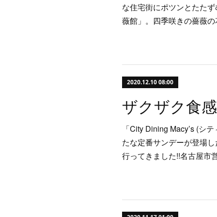
な住宅街にポツンとたたずむ
薇館」。四季咲きの薔薇の
2020.12.10 08:00
「City Dining Macy
たな定番サンデーが登場し
行ってきました!!名古屋市