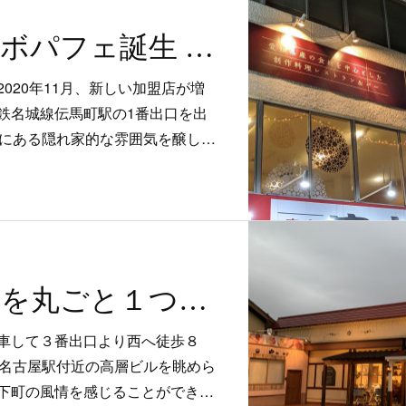
学生とのコラボパフェ誕生 1300年の発酵の軌跡が繋ぐ至極の一品！
020年11月、新しい加盟店が増
鉄名城線伝馬町駅の1番出口を出
階にある隠れ家的な雰囲気を醸し…
ラ・フランスを丸ごと１つ使った カメレオンパフェ
車して３番出口より西へ徒歩８
る名古屋駅付近の高層ビルを眺めら
下町の風情を感じることができ…