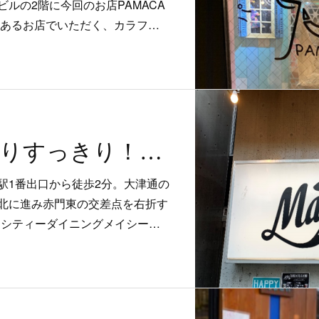
ルの2階に今回のお店PAMACA
のあるお店でいただく、カラフ…
新食感もっちりすっきり！まるでBlue Skyなチョコミントパフェ
駅1番出口から徒歩2分。大津通の
北に進み赤門東の交差点を右折す
acy’s（シティーダイニングメイシー…