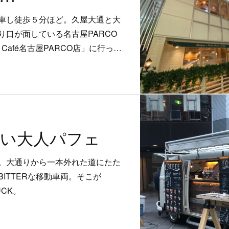
車し徒歩５分ほど。久屋大通と大
り口が面している名古屋PARCO
e Café名古屋PARCO店」に行っ…
い大人パフェ
。大通りから一本外れた道にたた
ITTERな移動車両。そこが
UCK。