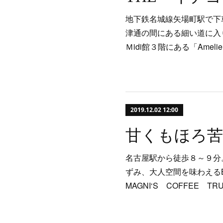
地下鉄名城線矢場町駅で下
津通の間にある細い道に入
Ｍidi館３階にある「Ameli
2019.12.02 12:00
甘くもほろ苦
名古屋駅から徒歩８～９分
ずみ、大人空間を味わえるB
MAGNI‘S COFFEE TR